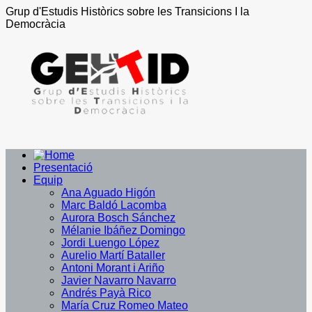
Grup d'Estudis Històrics sobre les Transicions I la
Democràcia
Presentació
Equip
Ana Aguado Higón
Marc Baldó Lacomba
Aurora Bosch Sánchez
Mélanie Ibáñez Domingo
Jordi Luengo López
Aurelio Martí Bataller
Antoni Morant i Ariño
Javier Navarro Navarro
Andrés Payà Rico
María Cruz Romeo Mateo