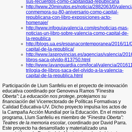
sus-recuerdos-como-capitalidad-republicana
http://www.20minutos.es/noticia/2882063/0/valenci
conmemora-su-80-aniversario-como-capital-
republicana-con-libro-exposiciones-acto-
homenaje/
http://www.infoguiavalencia.com/es/noticias-mas-
noticias-un-libro-sobre-valencia-como-capital-de-
la-republica
http://blogs.ua.es/espanacontemporanea/2016/11/0
capital-de-la-republica/
http://www.lasprovincias.es/agencias/valencia/2016
libros-saca-olvido-813750.html
http://www.lavanguardia.com/local/valencia/2016
trilogia-de-libros-saca-del-olvido-a-la-valencia-
capital-de-la-republica.html
Participación de Llum Sanfeliu en el proyecto de innovación
educativa coordinado por Genoveva Ramos
“Finestra
Oberta”: La educación nos protege, protejamos su
financiación
del Vicerrectorado de Políticas Formativas y
Calidad Educativa-UV. Dicho proyecto impulsa los actos de
la Campaña Acción Mundial por la Educación. En el mismo
programa, Llum Sanfeliu es miembro de
“Finestra Oberta”:
Teatres de la memoria escolar
, coordinado por David Parra.
Este proyecto ha desarrollado y materializado una