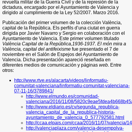
revuelta militar de la Guerra Civil y de la represión de la
dictadura, encargado por el Ayuntamiento de Valencia y
dirigido al cumplimiento de la Ley 52/2007. Marzo 2016.
Publicación del primer volumen de la colección València,
capital de la República. Els perfils d’una ciutat en guerra
dirigida por Javier Navarro y Sergio en colaboración con el
Ayuntamiento de Valencia. Este primer volumen titulado
València Capital de la República,1936-1937. El món mira a
València, capital del antifeixisme
fue presentado el 7 de
noviembre en el Salón de Espejos del Ayuntamiento de
Valencia. Dicha presentación apareció reseñada en
diferentes medios de comunicación y páginas
web
. Entre
otros:
http://www.rtve.es/alacarta/videos/linformatiu-
comunitat-valenciana/linformatiu-comunitat-valenciana-
07-11-16/3789841/
http://www.elmundo.es/comunidad-
valenciana/2016/11/08/5820c9eae5fdea4b668b45a
http://www.eldiario.es/cv/segunda_republica-
valencia_capital_de_la_republica-historia-
ayuntamiento_de_valencia_0_577792581.html
http://ccaa.elpais.com/ccaa/2016/11/07/valencia
http://valenciaplaza.com/valencia-desempolva-