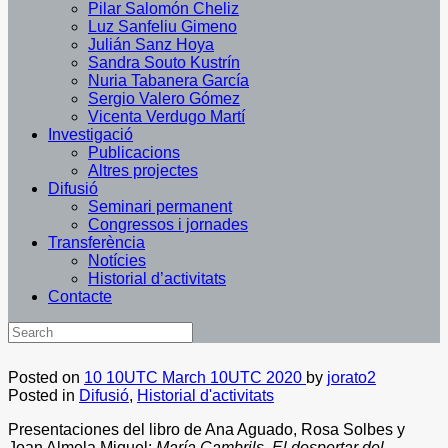
Pilar Salomón Cheliz
Luz Sanfeliu Gimeno
Julián Sanz Hoya
Sandra Souto Kustrín
Nuria Tabanera García
Sergio Valero Gómez
Vicenta Verdugo Martí
Investigació
Publicacions
Altres projectes
Difusió
Seminari permanent
Congressos i jornades
Transferència
Notícies
Historial d’activitats
Contacte
Posted on
10 10UTC March 10UTC 2020
by
jorato2
Posted in
Difusió
,
Historial d'activitats
Presentaciones del libro de Ana Aguado, Rosa Solbes y
Joan Almela Miquel:
María Cambrils. El despertar del