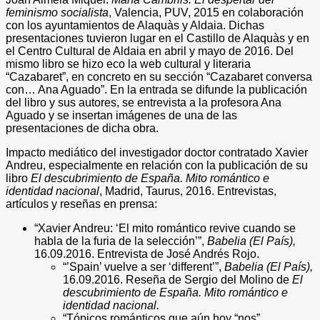
feminismo socialista
, Valencia, PUV, 2015 en colaboración
con los ayuntamientos de Alaquàs y Aldaia. Dichas
presentaciones tuvieron lugar en el Castillo de Alaquàs y en
el Centro Cultural de Aldaia en abril y mayo de 2016. Del
mismo libro se hizo eco la web cultural y literaria
“Cazabaret”, en concreto en su sección “Cazabaret conversa
con… Ana Aguado”. En la entrada se difunde la publicación
del libro y sus autores, se entrevista a la profesora Ana
Aguado y se insertan imágenes de una de las
presentaciones de dicha obra.
Impacto mediático del investigador doctor contratado Xavier
Andreu, especialmente en relación con la publicación de su
libro
El descubrimiento de España. Mito romántico e
identidad nacional
, Madrid, Taurus, 2016. Entrevistas,
artículos y reseñas en prensa:
“Xavier Andreu: ‘El mito romántico revive cuando se
habla de la furia de la selección’”,
Babelia (El País),
16.09.2016. Entrevista de José Andrés Rojo.
“’Spain’ vuelve a ser ‘different’”,
Babelia (El País),
16.09.2016. Reseña de Sergio del Molino de
El
descubrimiento de España. Mito romántico e
identidad nacional.
“Tópicos románticos que aún hoy “nos”