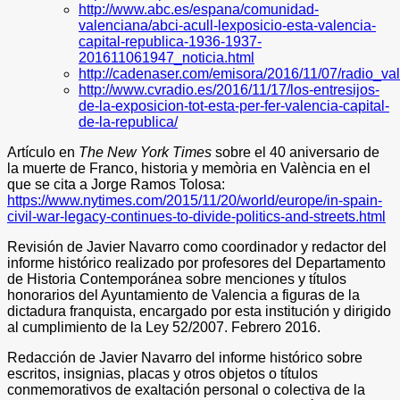
http://www.abc.es/espana/comunidad-
valenciana/abci-acull-lexposicio-esta-valencia-
capital-republica-1936-1937-
201611061947_noticia.html
http://cadenaser.com/emisora/2016/11/07/radio_
http://www.cvradio.es/2016/11/17/los-entresijos-
de-la-exposicion-tot-esta-per-fer-valencia-capital-
de-la-republica/
Artículo en
The New York Times
sobre el 40 aniversario de
la muerte de Franco, historia y memòria en València en el
que se cita a Jorge Ramos Tolosa:
https://www.nytimes.com/2015/11/20/world/europe/in-spain-
civil-war-legacy-continues-to-divide-politics-and-streets.html
Revisión de Javier Navarro como coordinador y redactor del
informe histórico realizado por profesores del Departamento
de Historia Contemporánea sobre menciones y títulos
honorarios del Ayuntamiento de Valencia a figuras de la
dictadura franquista, encargado por esta institución y dirigido
al cumplimiento de la Ley 52/2007. Febrero 2016.
Redacción de Javier Navarro del informe histórico sobre
escritos, insignias, placas y otros objetos o títulos
conmemorativos de exaltación personal o colectiva de la