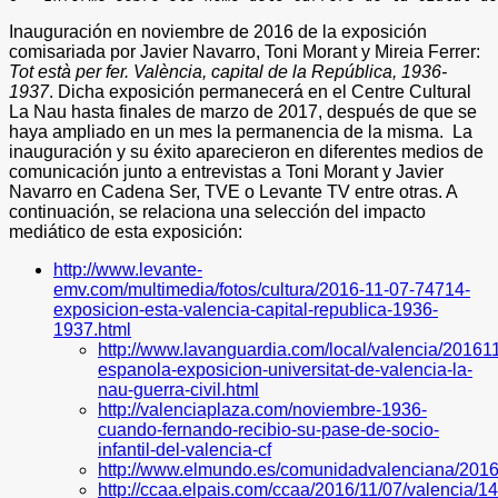
Inauguración en noviembre de 2016 de la exposición
comisariada por Javier Navarro, Toni Morant y Mireia Ferrer:
Tot està per fer. València, capital de la República, 1936-
1937
. Dicha exposición permanecerá en el Centre Cultural
La Nau hasta finales de marzo de 2017, después de que se
haya ampliado en un mes la permanencia de la misma.
La
inauguración y su éxito aparecieron en diferentes medios de
comunicación junto a entrevistas a Toni Morant y Javier
Navarro en Cadena Ser, TVE o Levante TV entre otras. A
continuación, se relaciona una selección del impacto
mediático de esta exposición:
http://www.levante-
emv.com/multimedia/fotos/cultura/2016-11-07-74714-
exposicion-esta-valencia-capital-republica-1936-
1937.html
http://www.lavanguardia.com/local/valencia/2016
espanola-exposicion-universitat-de-valencia-la-
nau-guerra-civil.html
http://valenciaplaza.com/noviembre-1936-
cuando-fernando-recibio-su-pase-de-socio-
infantil-del-valencia-cf
http://www.elmundo.es/comunidadvalenciana/201
http://ccaa.elpais.com/ccaa/2016/11/07/valencia