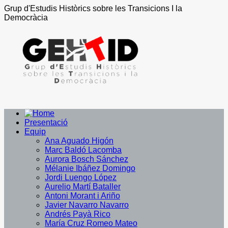
Grup d'Estudis Històrics sobre les Transicions I la
Democràcia
Presentació
Equip
Ana Aguado Higón
Marc Baldó Lacomba
Aurora Bosch Sánchez
Mélanie Ibáñez Domingo
Jordi Luengo López
Aurelio Martí Bataller
Antoni Morant i Ariño
Javier Navarro Navarro
Andrés Payà Rico
María Cruz Romeo Mateo