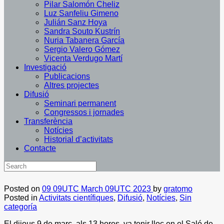
Pilar Salomón Cheliz
Luz Sanfeliu Gimeno
Julián Sanz Hoya
Sandra Souto Kustrín
Nuria Tabanera García
Sergio Valero Gómez
Vicenta Verdugo Martí
Investigació
Publicacions
Altres projectes
Difusió
Seminari permanent
Congressos i jornades
Transferència
Notícies
Historial d’activitats
Contacte
Posted on
09 09UTC March 09UTC 2023
by
gratomo
Posted in
Activitats científiques
,
Difusió
,
Notícies
,
Sin
categoría
El dijous 9 de març, als 13 hores, va tenir lloc en el Saló de