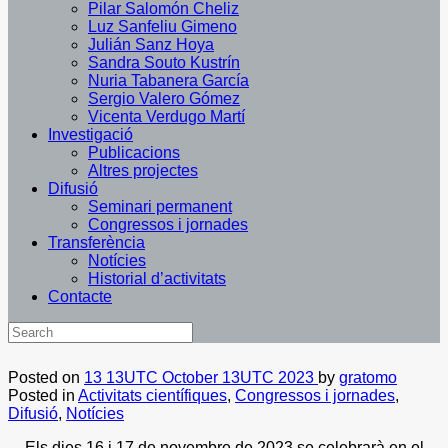
Pilar Salomón Cheliz
Luz Sanfeliu Gimeno
Julián Sanz Hoya
Sandra Souto Kustrín
Nuria Tabanera García
Sergio Valero Gómez
Vicenta Verdugo Martí
Investigació
Publicacions
Altres projectes
Difusió
Seminari permanent
Congressos i jornades
Transferència
Notícies
Historial d’activitats
Contacte
Posted on
13 13UTC October 13UTC 2023
by
gratomo
Posted in
Activitats científiques
,
Congressos i jornades
,
Difusió
,
Notícies
Els dies 16 i 17 de novembre de 2023 se celebrarà en el