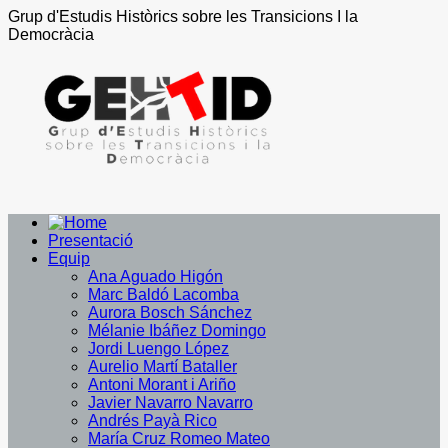
Grup d'Estudis Històrics sobre les Transicions I la
Democràcia
Presentació
Equip
Ana Aguado Higón
Marc Baldó Lacomba
Aurora Bosch Sánchez
Mélanie Ibáñez Domingo
Jordi Luengo López
Aurelio Martí Bataller
Antoni Morant i Ariño
Javier Navarro Navarro
Andrés Payà Rico
María Cruz Romeo Mateo