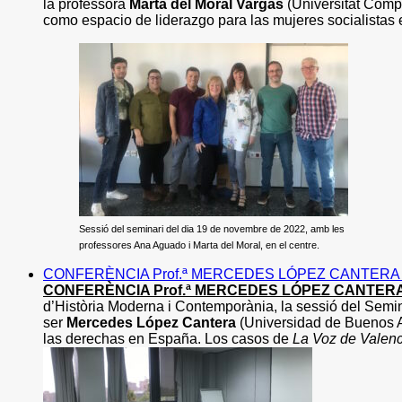
la professora
Marta del Moral Vargas
(Universitat Complu
como espacio de liderazgo para las mujeres socialistas e
Sessió del seminari del dia 19 de novembre de 2022, amb les
professores Ana Aguado i Marta del Moral, en el centre.
CONFERÈNCIA Prof.ª MERCEDES LÓPEZ CANTERA (Un
CONFERÈNCIA Prof.ª MERCEDES LÓPEZ CANTERA (U
d’Història Moderna i Contemporània, la sessió del Semin
ser
Mercedes López Cantera
(Universidad de Buenos Air
las derechas en España. Los casos de
La Voz de Valenc