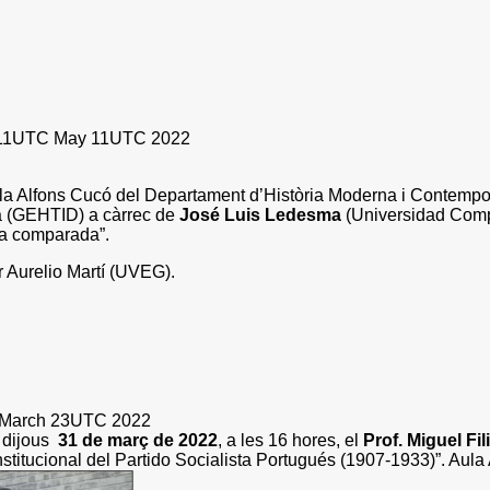
11UTC May 11UTC 2022
ala Alfons Cucó del Departament d’Història Moderna i Contemporà
a
(GEHTID) a càrrec de
José Luis Ledesma
(Universidad Complu
da comparada”.
er Aurelio Martí (UVEG).
March 23UTC 2022
 dijous
31 de març de 2022
, a les 16 hores, el
Prof. Miguel Fil
Institucional del Partido Socialista Portugués (1907-1933)”. Au