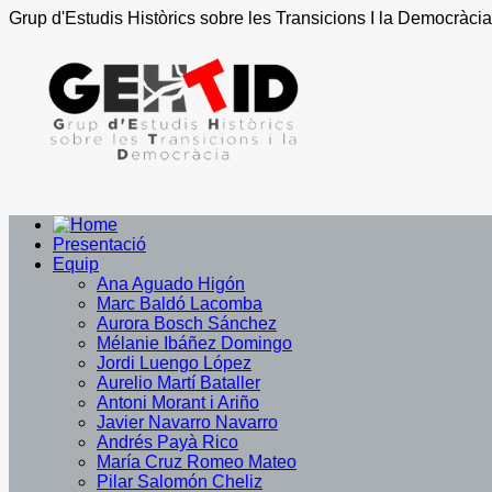
Grup d'Estudis Històrics sobre les Transicions I la Democràcia
Presentació
Equip
Ana Aguado Higón
Marc Baldó Lacomba
Aurora Bosch Sánchez
Mélanie Ibáñez Domingo
Jordi Luengo López
Aurelio Martí Bataller
Antoni Morant i Ariño
Javier Navarro Navarro
Andrés Payà Rico
María Cruz Romeo Mateo
Pilar Salomón Cheliz