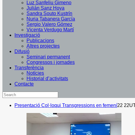
Luz Sanfeliu Gimeno
Julián Sanz Hoya
Sandra Souto Kustrín
Nuria Tabanera García
Sergio Valero Gómez
Vicenta Verdugo Martí
Investigació
Publicacions
Altres projectes
Difusió
Seminari permanent
Congressos i jornades
Transferència
Notícies
Historial d’activitats
Contacte
Presentació Col·loqui Transgressions en femení
22 22U