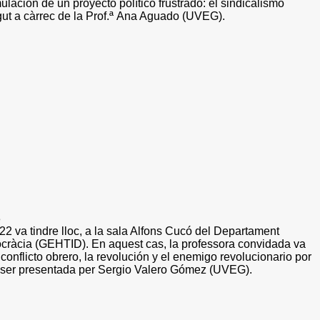
ulación de un proyecto político frustrado: el sindicalismo
igut a càrrec de la Prof.ª Ana Aguado (UVEG).
3
2 va tindre lloc, a la sala Alfons Cucó del Departament
mocràcia (GEHTID). En aquest cas, la professora convidada va
onflicto obrero, la revolución y el enemigo revolucionario por
a ser presentada per Sergio Valero Gómez (UVEG).