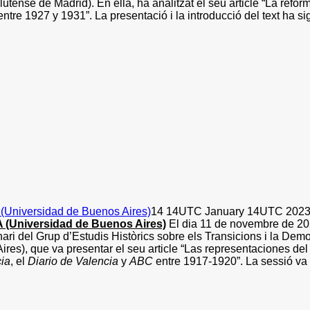
tense de Madrid). En ella, ha analitzat el seu article “La reform
ntre 1927 y 1931”. La presentació i la introducció del text ha s
iversidad de Buenos Aires)
14 14UTC January 14UTC 202
niversidad de Buenos Aires)
El dia 11 de novembre de 202
ari del Grup d’Estudis Històrics sobre els Transicions i la De
es), que va presentar el seu article “Las representaciones del c
ia
, el
Diario de Valencia
y
ABC
entre 1917-1920”. La sessió v