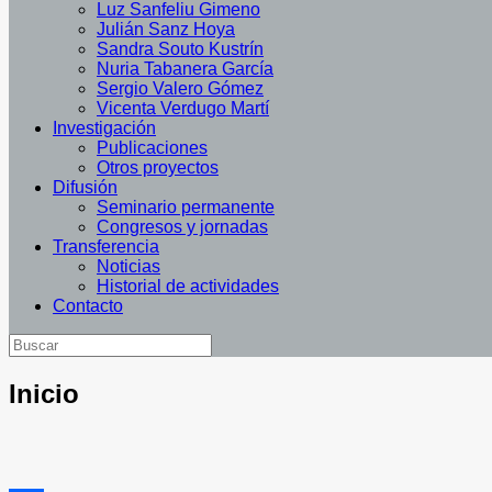
Luz Sanfeliu Gimeno
Julián Sanz Hoya
Sandra Souto Kustrín
Nuria Tabanera García
Sergio Valero Gómez
Vicenta Verdugo Martí
Investigación
Publicaciones
Otros proyectos
Difusión
Seminario permanente
Congresos y jornadas
Transferencia
Noticias
Historial de actividades
Contacto
Inicio