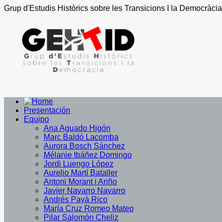
Grup d'Estudis Històrics sobre les Transicions I la Democràcia
Presentación
Equipo
Ana Aguado Higón
Marc Baldó Lacomba
Aurora Bosch Sánchez
Mélanie Ibáñez Domingo
Jordi Luengo López
Aurelio Martí Bataller
Antoni Morant i Ariño
Javier Navarro Navarro
Andrés Payà Rico
María Cruz Romeo Mateo
Pilar Salomón Cheliz