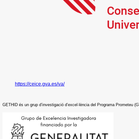
https://ceice.gva.es/va/
GETHID és un grup d’investigació d’excel·lència del Programa Prometeu (GVP