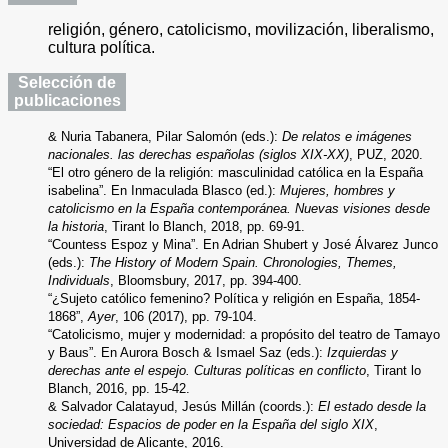
religión, género, catolicismo, movilización, liberalismo,
cultura política.
Selección de
publicaciones
& Nuria Tabanera, Pilar Salomón (eds.):
De relatos e imágenes
nacionales. las derechas españolas (siglos XIX-XX)
, PUZ, 2020.
“El otro género de la religión: masculinidad católica en la España
isabelina”. En Inmaculada Blasco (ed.):
Mujeres, hombres y
catolicismo en la España contemporánea. Nuevas visiones desde
la historia
, Tirant lo Blanch, 2018, pp. 69-91.
“Countess Espoz y Mina”. En Adrian Shubert y José Álvarez Junco
(eds.):
The History of Modern Spain.
Chronologies, Themes,
Individuals
, Bloomsbury, 2017, pp. 394-400.
“¿Sujeto católico femenino? Política y religión en España, 1854-
1868”,
Ayer
, 106 (2017), pp. 79-104.
“Catolicismo, mujer y modernidad: a propósito del teatro de Tamayo
y Baus”. En Aurora Bosch & Ismael Saz (eds.):
Izquierdas y
derechas ante el espejo. Culturas políticas en conflicto
, Tirant lo
Blanch, 2016, pp. 15-42.
& Salvador Calatayud, Jesús Millán (coords.):
El estado desde la
sociedad: Espacios de poder en la España del siglo XIX
,
Universidad de Alicante, 2016.