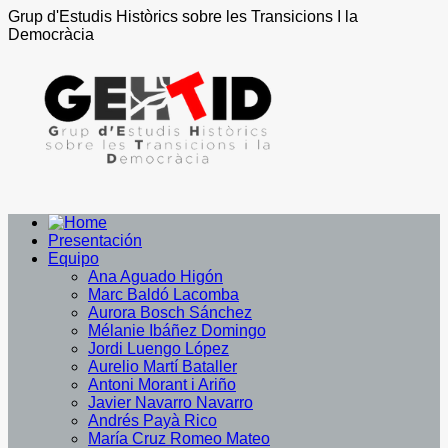
Grup d'Estudis Històrics sobre les Transicions I la
Democràcia
Presentación
Equipo
Ana Aguado Higón
Marc Baldó Lacomba
Aurora Bosch Sánchez
Mélanie Ibáñez Domingo
Jordi Luengo López
Aurelio Martí Bataller
Antoni Morant i Ariño
Javier Navarro Navarro
Andrés Payà Rico
María Cruz Romeo Mateo