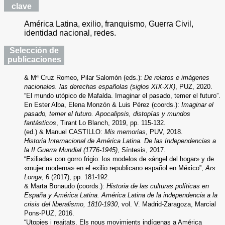
clave
América Latina, exilio, franquismo, Guerra Civil,
identidad nacional, redes.
Selección de
publicaciones
& Mª Cruz Romeo, Pilar Salomón (eds.):
De relatos e imágenes
nacionales. las derechas españolas (siglos XIX-XX)
, PUZ, 2020.
“El mundo utópico de Mafalda. Imaginar el pasado, temer el futuro”.
En Ester Alba, Elena Monzón & Luis Pérez (coords.):
Imaginar el
pasado, temer el futuro. Apocalipsis, distopías y mundos
fantásticos
, Tirant Lo Blanch, 2019, pp. 115-132.
(ed.) & Manuel CASTILLO:
Mis memorias
, PUV, 2018.
Historia Internacional de América Latina. De las Independencias a
la II Guerra Mundial (1776-1945)
, Síntesis, 2017.
“Exiliadas con gorro frigio: los modelos de «ángel del hogar» y de
«mujer moderna» en el exilio republicano español en México”,
Ars
Longa
, 6 (2017), pp. 181-192.
& Marta Bonaudo (coords.):
Historia de las culturas políticas en
España y América Latina. América Latina de la independencia a la
crisis del liberalismo, 1810-1930
, vol. V. Madrid-Zaragoza, Marcial
Pons-PUZ, 2016.
“Utopies i reaitats. Els nous movimients indígenas a América