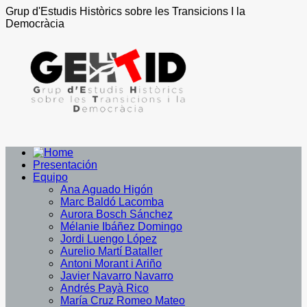
Grup d'Estudis Històrics sobre les Transicions I la
Democràcia
Presentación
Equipo
Ana Aguado Higón
Marc Baldó Lacomba
Aurora Bosch Sánchez
Mélanie Ibáñez Domingo
Jordi Luengo López
Aurelio Martí Bataller
Antoni Morant i Ariño
Javier Navarro Navarro
Andrés Payà Rico
María Cruz Romeo Mateo