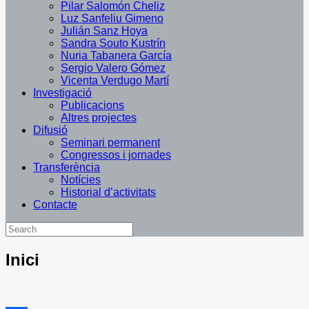
Pilar Salomón Cheliz
Luz Sanfeliu Gimeno
Julián Sanz Hoya
Sandra Souto Kustrín
Nuria Tabanera García
Sergio Valero Gómez
Vicenta Verdugo Martí
Investigació
Publicacions
Altres projectes
Difusió
Seminari permanent
Congressos i jornades
Transferència
Notícies
Historial d’activitats
Contacte
Inici