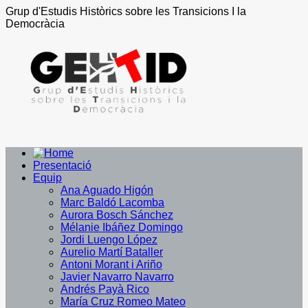
Grup d'Estudis Històrics sobre les Transicions I la
Democràcia
Presentació
Equip
Ana Aguado Higón
Marc Baldó Lacomba
Aurora Bosch Sánchez
Mélanie Ibáñez Domingo
Jordi Luengo López
Aurelio Martí Bataller
Antoni Morant i Ariño
Javier Navarro Navarro
Andrés Payà Rico
María Cruz Romeo Mateo